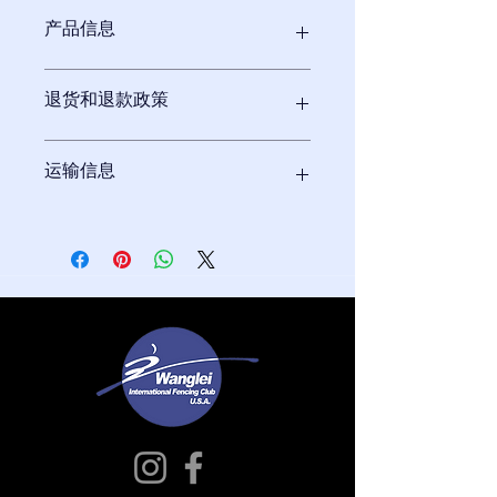
产品信息
我是产品细节。我是添加更多关于您的
退货和退款政策
产品的信息的好地方，例如尺寸、材
料、保养和清洁说明。这也是写下该产
品的特别之处以及您的客户如何从该产
I’m a Return and Refund policy. I’m a
运输信息
品中受益的好地方。
great place to let your customers
know what to do in case they are
dissatisfied with their purchase.
我是运输政策。我是添加有关您的运输
Having a straightforward refund or
方式、包装和成本的更多信息的好地
exchange policy is a great way to
方。提供有关您的运输政策的直接信息
build trust and reassure your
是建立信任并让您的客户放心他们可以
customers that they can buy with
放心地向您购买的好方法。
confidence.