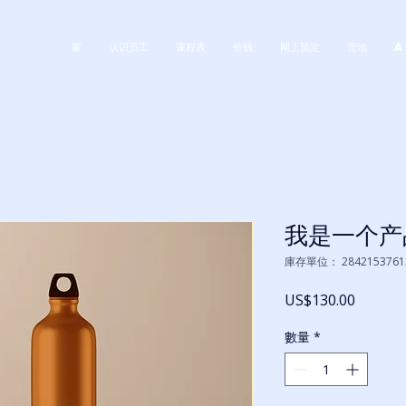
家
认识员工
课程表
价钱
网上预定
营地
A
我是一个产
庫存單位： 2842153761
價
US$130.00
格
數量
*