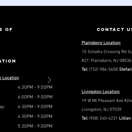
s of
contact u
Plainsboro Location:
10 Schalks Crossing Rd Su
ation
#27, Plainsboro, NJ 08536
Tel:
(732) 986-5658
Stefan
o Location
4:30PM - 9:00PM
Livingston Location:
6:00PM - 9:00PM
19 W Mt Pleasant Ave #2nd
y:
4:30PM - 9:00PM
Livingston, NJ 07039
:
4:30PM - 9:00PM
Tel:
(908) 240-4231
Lillian
5:30PM - 9:00PM