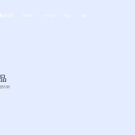
bout
锦标赛
关于我们
链接
消息
品
35191