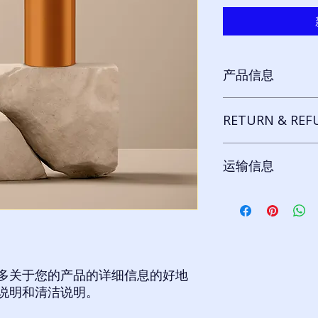
产品信息
我是产品细节。我是
RETURN & REF
方，例如尺寸、材料
品的特别之处以及您
方。
I’m a Return and Refu
运输信息
your customers know
dissatisfied with the
straightforward refu
我是运输政策。我是
way to build trust a
的更多信息的好地方
they can buy with co
是建立信任并让您的
好方法。
多关于您的产品的详细信息的好地
说明和清洁说明。