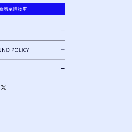
新增至購物車
添加更多关于您的产品的信息的好地
UND POLICY
、保养和清洁说明。这也是写下该产
的客户如何从该产品中受益的好地
nd policy. I’m a great place to let
 what to do in case they are
ir purchase. Having a
nd or exchange policy is a great
添加有关您的运输方式、包装和成本
nd reassure your customers that
。提供有关您的运输政策的直接信息
nfidence.
客户放心他们可以放心地向您购买的